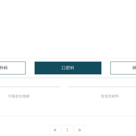
外科
口腔科
可吸收生物膜
骨填充材料
<
1
>