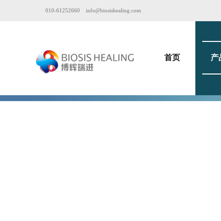
010-61252660
info@biosishealing.com
首页
产