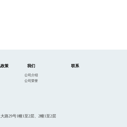
私政策
我们
联系
公司介绍
公司荣誉
29号1幢1至2层、2幢1至2层